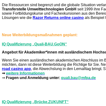
Die Ressourcen sind begrenzt und die globale Situation verlang
Transferstelle Umwelttechnologien GmbH
seit 1999 ihre F
sowie Fortbildungskurse und Fachexkursionen aus den Bereic
Lösungen wie die
Razor Returns online casino
als Beispiel
Neue Weiterbildungsmaßnahmen geplant:
IQ Qualifizierung „Quali-BAU.GoON“
Angebot für Akademiker*innen mit ausländischem Hochs
Wenn Sie einen ausländischen akademischen Abschluss im Be
möchten, dann ist diese Weiterbildung die Richtige für Sie. N
road casino app
, die Abwechslung in den Lernalltag bringt. S
⇒
weitere Informationen
⇒
Fragen und Anmeldung unter:
quali.bau@mfpa.de
IQ Qualifizierung „Brücke.ZUKUNFT“